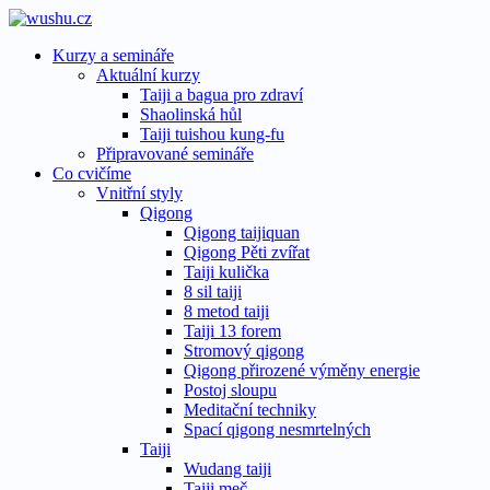
Kurzy a semináře
Aktuální kurzy
Taiji a bagua pro zdraví
Shaolinská hůl
Taiji tuishou kung-fu
Připravované semináře
Co cvičíme
Vnitřní styly
Qigong
Qigong taijiquan
Qigong Pěti zvířat
Taiji kulička
8 sil taiji
8 metod taiji
Taiji 13 forem
Stromový qigong
Qigong přirozené výměny energie
Postoj sloupu
Meditační techniky
Spací qigong nesmrtelných
Taiji
Wudang taiji
Taiji meč