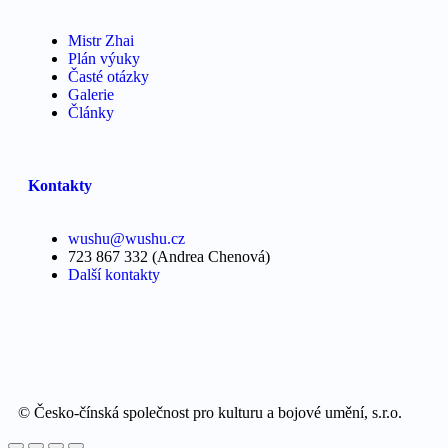
Mistr Zhai
Plán výuky
Časté otázky
Galerie
Články
Kontakty
wushu@wushu.cz
723 867 332 (Andrea Chenová)
Další kontakty
© Česko-čínská společnost pro kulturu a bojové umění, s.r.o.