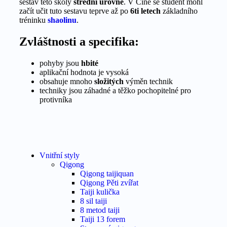
sestav této školy
střední úrovně
. V Číně se student mohl
začít učit tuto sestavu teprve až po
6ti letech
základního
tréninku
shaolinu
.
Zvláštnosti a specifika:
pohyby jsou
hbité
aplikační hodnota je vysoká
obsahuje mnoho
složitých
výměn technik
techniky jsou záhadné a těžko pochopitelné pro
protivníka
Vnitřní styly
Qigong
Qigong taijiquan
Qigong Pěti zvířat
Taiji kulička
8 sil taiji
8 metod taiji
Taiji 13 forem