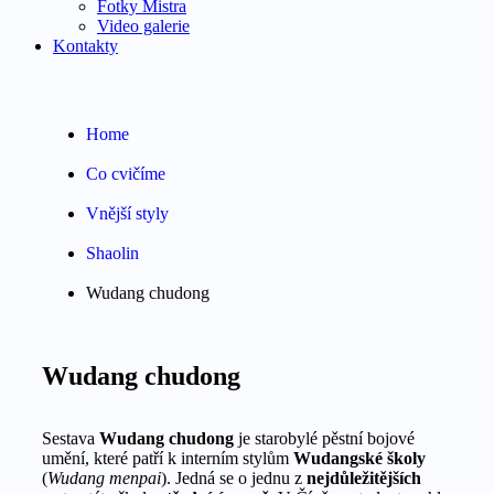
Fotky Mistra
Video galerie
Kontakty
Home
Co cvičíme
Vnější styly
Shaolin
Wudang chudong
Wudang chudong
Sestava
Wudang chudong
je starobylé pěstní bojové
umění, které patří k interním stylům
Wudangské školy
(
Wudang menpai
). Jedná se o jednu z
nejdůležitějších