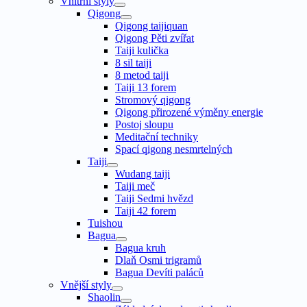
Vnitřní styly
Qigong
Qigong taijiquan
Qigong Pěti zvířat
Taiji kulička
8 sil taiji
8 metod taiji
Taiji 13 forem
Stromový qigong
Qigong přirozené výměny energie
Postoj sloupu
Meditační techniky
Spací qigong nesmrtelných
Taiji
Wudang taiji
Taiji meč
Taiji Sedmi hvězd
Taiji 42 forem
Tuishou
Bagua
Bagua kruh
Dlaň Osmi trigramů
Bagua Devíti paláců
Vnější styly
Shaolin