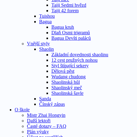
Taiji Sedmi hvězd
Taiji 42 forem
Tuishou
Bagua
Bagua kruh
Dlaň Osmi trigramů
Bagua Devíti paláců
Vnější styly
Shaolin
Základní dovednosti shaolinu
12 cest pružných nohou
Styl štípající sekery
Dělová pěst
Wudang chudong
Shaolinská hůl
Shaolinský meč
Shaolinská šavle
Sanda
Čínský zápas
O škole
Mistr Zhai Hongyin
Další lektoři
Časté dotazy – FAQ
Plán výuky