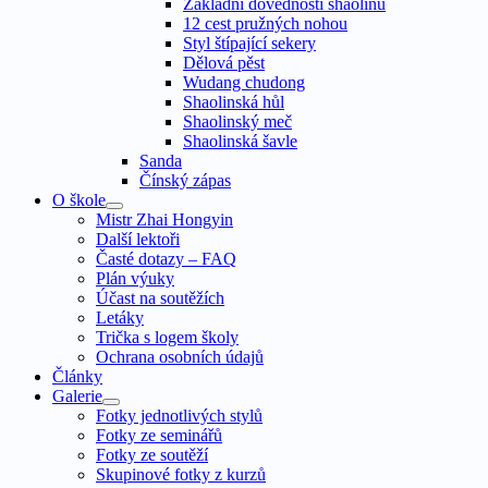
Základní dovednosti shaolinu
12 cest pružných nohou
Styl štípající sekery
Dělová pěst
Wudang chudong
Shaolinská hůl
Shaolinský meč
Shaolinská šavle
Sanda
Čínský zápas
O škole
Mistr Zhai Hongyin
Další lektoři
Časté dotazy – FAQ
Plán výuky
Účast na soutěžích
Letáky
Trička s logem školy
Ochrana osobních údajů
Články
Galerie
Fotky jednotlivých stylů
Fotky ze seminářů
Fotky ze soutěží
Skupinové fotky z kurzů