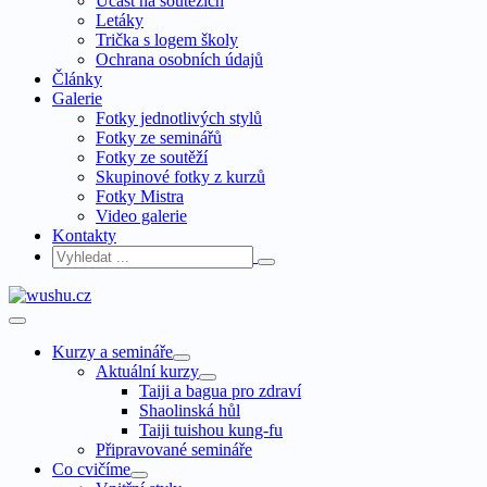
Účast na soutěžích
Letáky
Trička s logem školy
Ochrana osobních údajů
Články
Galerie
Fotky jednotlivých stylů
Fotky ze seminářů
Fotky ze soutěží
Skupinové fotky z kurzů
Fotky Mistra
Video galerie
Kontakty
Kurzy a semináře
Aktuální kurzy
Taiji a bagua pro zdraví
Shaolinská hůl
Taiji tuishou kung-fu
Připravované semináře
Co cvičíme