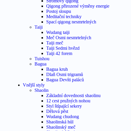
Stromový qigong
Qigong přirozené výměny energie
Postoj sloupu
Meditační techniky
Spací qigong nesmrtelných
Taiji
Wudang taiji
Meč Osmi nesmrtelných
Taiji meč
Taiji Sedmi hvězd
Taiji 42 forem
Tuishou
Bagua
Bagua kruh
Dlaň Osmi trigramů
Bagua Devíti paláců
Vnější styly
Shaolin
Základní dovednosti shaolinu
12 cest pružných nohou
Styl štípající sekery
Dělová pěst
Wudang chudong
Shaolinská hůl
Shaolinský meč