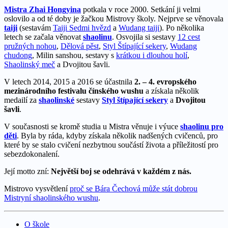
Mistra Zhai Hongyina
potkala v roce 2000. Setkání ji velmi
oslovilo a od té doby je žačkou Mistrovy školy. Nejprve se věnovala
taiji
(sestavám
Taiji Sedmi hvězd
a
Wudang taiji
). Po několika
letech se začala věnovat
shaolinu
. Osvojila si sestavy
12 cest
pružných nohou
,
Dělová pěst
,
Styl Štípající sekery
,
Wudang
chudong
, Milin sanshou, sestavy s
krátkou i dlouhou holí
,
Shaolinský meč
a Dvojitou šavli.
V letech 2014, 2015 a 2016 se účastnila
2. – 4. evropského
mezinárodního festivalu čínského wushu
a získala několik
medailí za
shaolinské
sestavy
Styl štípající sekery
a
Dvojitou
šavli
.
V současnosti se kromě studia u Mistra věnuje i výuce
shaolinu pro
děti
. Byla by ráda, kdyby získala několik nadšených cvičenců, pro
které by se stalo cvičení nezbytnou součástí života a příležitostí pro
sebezdokonalení.
Její motto zní:
Největší boj se odehrává v každém z nás.
Mistrovo vysvětlení
proč se Bára Čechová může stát dobrou
Mistryní shaolinského wushu
.
O škole