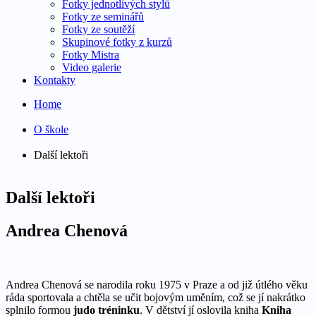
Fotky jednotlivých stylů
Fotky ze seminářů
Fotky ze soutěží
Skupinové fotky z kurzů
Fotky Mistra
Video galerie
Kontakty
Home
O škole
Další lektoři
Další lektoři
Andrea Chenová
Andrea Chenová se narodila roku 1975 v Praze a od již útlého věku
ráda sportovala a chtěla se učit bojovým uměním, což se jí nakrátko
splnilo formou
judo tréninku
. V dětství jí oslovila kniha
Kniha