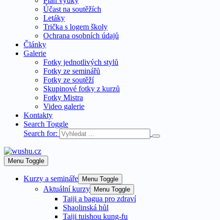
Plán výuky
Účast na soutěžích
Letáky
Trička s logem školy
Ochrana osobních údajů
Články
Galerie
Fotky jednotlivých stylů
Fotky ze seminářů
Fotky ze soutěží
Skupinové fotky z kurzů
Fotky Mistra
Video galerie
Kontakty
Search Toggle
Search for:
Menu Toggle
Kurzy a semináře
Menu Toggle
Aktuální kurzy
Menu Toggle
Taiji a bagua pro zdraví
Shaolinská hůl
Taiji tuishou kung-fu