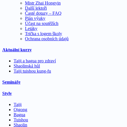
Mistr Zhai Hongyin
Další lektoři
Časté dotazy – FAQ
Plán výuky
Účast na soutěžích
Letáky
Trička s logem školy
Ochrana osobních údajů
Aktuální kurzy
Taiji a bagua pro zdraví
Shaolinská hůl
Taiji tuishou kung-fu
Semináře
Styly
Taiji
Qigong
Bagua
Tuishou
Shaolin