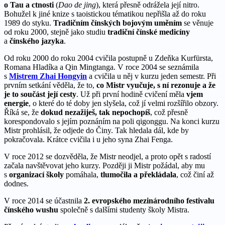
o Tau a ctnosti
(
Dao de jing
), která přesně odrážela její nitro.
Bohužel k jiné knize s taoistickou tématikou nepřišla až do roku
1989 do styku.
Tradičním čínských bojovým uměním
se věnuje
od roku 2000, stejně jako studiu
tradiční čínské medicíny
a
čínského jazyka
.
Od roku 2000 do roku 2004 cvičila postupně u Zdeňka Kurfürsta,
Romana Hladíka a Qin Mingtanga. V roce 2004 se seznámila
s
Mistrem Zhai Hongyin
a cvičila u něj v kurzu jeden semestr. Při
prvním setkání věděla, že to,
co Mistr vyučuje, s ní rezonuje a že
je to součást její cesty
. Už při první hodině cvičení měla
vjem
energie
, o které do té doby jen slyšela, což jí velmi rozšířilo obzory.
Říká se, že
dokud nezažiješ, tak nepochopíš
, což přesně
korespondovalo s jejím poznáním na poli qigonggu. Na konci kurzu
Mistr prohlásil, že odjede do Činy. Tak hledala dál, kde by
pokračovala. Krátce cvičila i u jeho syna Zhai Fenga.
V roce 2012 se dozvěděla, že Mistr neodjel, a proto opět s radostí
začala navštěvovat jeho kurzy. Později ji Mistr požádal, aby mu
s
organizací školy
pomáhala,
tlumočila a překládala
, což činí až
dodnes.
V roce 2014 se účastnila
2. evropského mezinárodního festivalu
čínského wushu
společně s dalšími studenty školy Mistra.