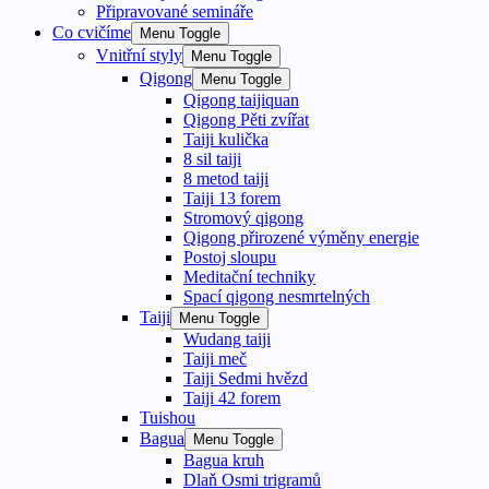
Připravované semináře
Co cvičíme
Menu Toggle
Vnitřní styly
Menu Toggle
Qigong
Menu Toggle
Qigong taijiquan
Qigong Pěti zvířat
Taiji kulička
8 sil taiji
8 metod taiji
Taiji 13 forem
Stromový qigong
Qigong přirozené výměny energie
Postoj sloupu
Meditační techniky
Spací qigong nesmrtelných
Taiji
Menu Toggle
Wudang taiji
Taiji meč
Taiji Sedmi hvězd
Taiji 42 forem
Tuishou
Bagua
Menu Toggle
Bagua kruh
Dlaň Osmi trigramů