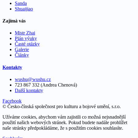
Sanda
Shuaijiao
Zajímá vás
Mistr Zhai
Plán výuky
Časté otázky
Galerie
Články
Kontakty
wushu@wushu.cz
723 867 332 (Andrea Chenová)
Další kontakty
Facebook
© Česko-čínská společnost pro kulturu a bojové umění, s.r.o.
Užíváme cookies, abychom vám zajistili co možná nejsnadnější
použití našich webových stránek. Pokud budete nadále prohlížet
naše stránky předpokládáme, že s použitím cookies souhlasíte.