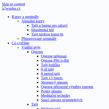
Skip to content
Kurzy a semináře
Aktuální kurzy
Taiji a bagua pro zdraví
Shaolinská hůl
Taiji tuishou kung-fu
Připravované semináře
Co cvičíme
Vnitřní styly
Qigong
Qigong taijiquan
Qigong Pěti zvířat
Taiji kulička
8 sil taiji
8 metod taiji
Taiji 13 forem
Stromový qigong
Qigong přirozené výměny energie
Postoj sloupu
Meditační techniky
Spací qigong nesmrtelných
Taiji
Wudang taiji