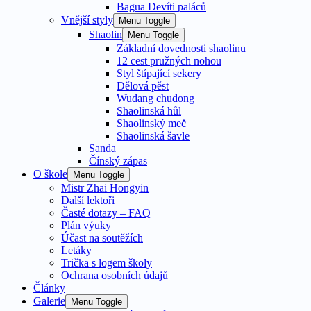
Bagua Devíti paláců
Vnější styly
Menu Toggle
Shaolin
Menu Toggle
Základní dovednosti shaolinu
12 cest pružných nohou
Styl štípající sekery
Dělová pěst
Wudang chudong
Shaolinská hůl
Shaolinský meč
Shaolinská šavle
Sanda
Čínský zápas
O škole
Menu Toggle
Mistr Zhai Hongyin
Další lektoři
Časté dotazy – FAQ
Plán výuky
Účast na soutěžích
Letáky
Trička s logem školy
Ochrana osobních údajů
Články
Galerie
Menu Toggle