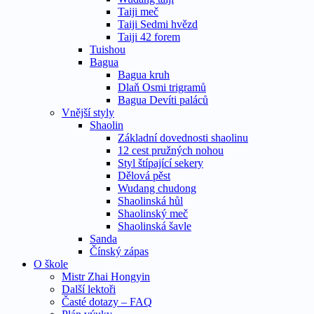
Taiji meč
Taiji Sedmi hvězd
Taiji 42 forem
Tuishou
Bagua
Bagua kruh
Dlaň Osmi trigramů
Bagua Devíti paláců
Vnější styly
Shaolin
Základní dovednosti shaolinu
12 cest pružných nohou
Styl štípající sekery
Dělová pěst
Wudang chudong
Shaolinská hůl
Shaolinský meč
Shaolinská šavle
Sanda
Čínský zápas
O škole
Mistr Zhai Hongyin
Další lektoři
Časté dotazy – FAQ