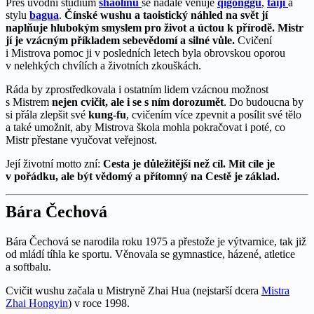
Přes úvodní studium
shaolinu
se nadále věnuje
qigonggu
,
taiji
a
stylu
bagua
.
Čínské wushu a taoistický náhled na svět jí
naplňuje hlubokým smyslem pro život a úctou k přírodě.
Mistr
jí je vzácným příkladem sebevědomí a silné vůle.
Cvičení
i Mistrova pomoc ji v posledních letech byla obrovskou oporou
v nelehkých chvílích a životních zkouškách.
Ráda by zprostředkovala i ostatním lidem vzácnou možnost
s Mistrem
nejen cvičit, ale i se s ním dorozumět
. Do budoucna by
si přála zlepšit své
kung-fu
, cvičením více zpevnit a posílit své tělo
a také umožnit, aby Mistrova škola mohla pokračovat i poté, co
Mistr přestane vyučovat veřejnost.
Její životní motto zní:
Cesta je důležitější než cíl. Mít cíle je
v pořádku, ale být vědomý a přítomný na Cestě je základ.
Bára Čechová
Bára Čechová se narodila roku 1975 a přestože je výtvarnice, tak již
od mládí tíhla ke sportu. Věnovala se gymnastice, házené, atletice
a softbalu.
Cvičit wushu začala u Mistryně Zhai Hua (nejstarší dcera
Mistra
Zhai Hongyin
) v roce 1998.