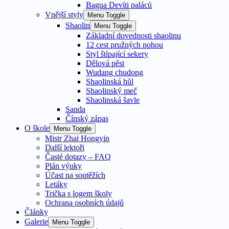
Bagua Devíti paláců
Vnější styly
Menu Toggle
Shaolin
Menu Toggle
Základní dovednosti shaolinu
12 cest pružných nohou
Styl štípající sekery
Dělová pěst
Wudang chudong
Shaolinská hůl
Shaolinský meč
Shaolinská šavle
Sanda
Čínský zápas
O škole
Menu Toggle
Mistr Zhai Hongyin
Další lektoři
Časté dotazy – FAQ
Plán výuky
Účast na soutěžích
Letáky
Trička s logem školy
Ochrana osobních údajů
Články
Galerie
Menu Toggle