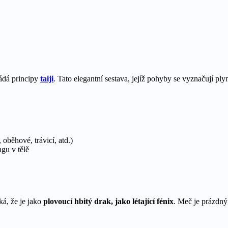
ládá principy
taiji
. Tato elegantní sestava, jejíž pohyby se vyznačují pl
oběhové, trávicí, atd.)
ngu v tělě
ká, že je jako
plovoucí hbitý drak, jako létající fénix
. Meč je prázdný