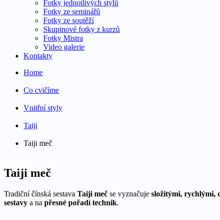
Fotky jednotlivých stylů
Fotky ze seminářů
Fotky ze soutěží
Skupinové fotky z kurzů
Fotky Mistra
Video galerie
Kontakty
Home
Co cvičíme
Vnitřní styly
Taiji
Taiji meč
Taiji meč
Tradiční čínská sestava
Taiji meč
se vyznačuje
složitými, rychlými,
sestavy
a na
přesné pořadí technik
.