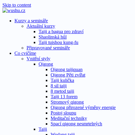
Skip to content
Kurzy a semináře
Aktuální kurzy
Taiji a bagua pro zdraví
Shaolinská hůl
Taiji tuishou kung-fu
Připravované semináře
Co cvičíme
Vnitřní styly
Qigong
Qigong taijiquan
Qigong Pěti zvířat
Taiji kulička
8 sil taiji
8 metod taiji
Taiji 13 forem
Stromový qigong
Qigong přirozené výměny energie
Postoj sloupu
Meditační techniky
Spací qigong nesmrtelných
Taiji
Wudang taiji