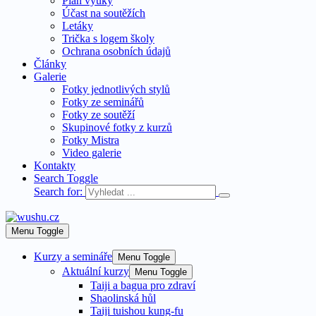
Plán výuky
Účast na soutěžích
Letáky
Trička s logem školy
Ochrana osobních údajů
Články
Galerie
Fotky jednotlivých stylů
Fotky ze seminářů
Fotky ze soutěží
Skupinové fotky z kurzů
Fotky Mistra
Video galerie
Kontakty
Search Toggle
Search for:
Menu Toggle
Kurzy a semináře
Menu Toggle
Aktuální kurzy
Menu Toggle
Taiji a bagua pro zdraví
Shaolinská hůl
Taiji tuishou kung-fu