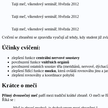
Taiji meč, víkendový seminář, Hvězda 2012
Taiji meč, víkendový seminář, Hvězda 2012
Taiji meč, víkendový seminář, Hvězda 2012
Cvičení se zbraněmi se zpravidla vyučují až tehdy, kdy student již zv
Účinky cvičení:
zlepšení funkce
centrální nervové soustavy
povzbuzení funkce
vnitřních orgánů
povzbuzení ostatních soustav těla (meridiánů, nervové, dýchací, 
zlepšení řídící funkce
mozku
, která ovládá rovnováhu jinu a ja
zlepšení rovnováhy a koordinace pohybů
Krátce o meči
Přímý dvousečný meč
patří mezi tradiční krátké zbraně. O meči se ří
Říká se :
„Meč je zbraní mudrců, je drahokamem mezi zbraněmi.“