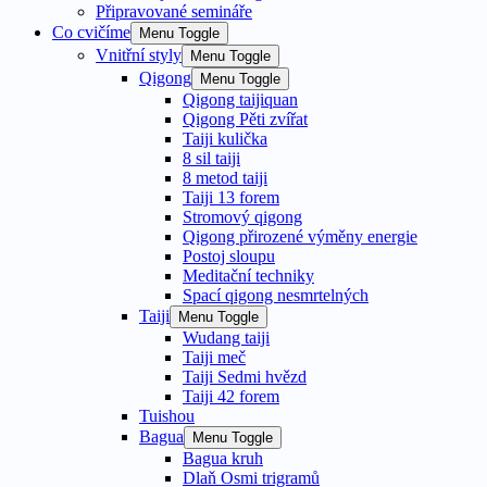
Připravované semináře
Co cvičíme
Menu Toggle
Vnitřní styly
Menu Toggle
Qigong
Menu Toggle
Qigong taijiquan
Qigong Pěti zvířat
Taiji kulička
8 sil taiji
8 metod taiji
Taiji 13 forem
Stromový qigong
Qigong přirozené výměny energie
Postoj sloupu
Meditační techniky
Spací qigong nesmrtelných
Taiji
Menu Toggle
Wudang taiji
Taiji meč
Taiji Sedmi hvězd
Taiji 42 forem
Tuishou
Bagua
Menu Toggle
Bagua kruh
Dlaň Osmi trigramů