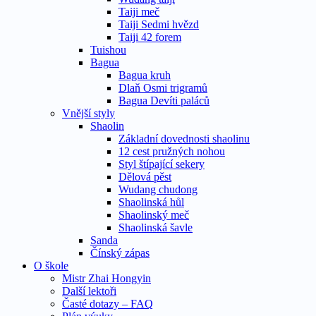
Taiji meč
Taiji Sedmi hvězd
Taiji 42 forem
Tuishou
Bagua
Bagua kruh
Dlaň Osmi trigramů
Bagua Devíti paláců
Vnější styly
Shaolin
Základní dovednosti shaolinu
12 cest pružných nohou
Styl štípající sekery
Dělová pěst
Wudang chudong
Shaolinská hůl
Shaolinský meč
Shaolinská šavle
Sanda
Čínský zápas
O škole
Mistr Zhai Hongyin
Další lektoři
Časté dotazy – FAQ