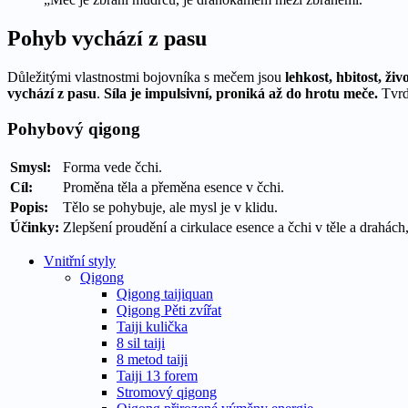
Pohyb vychází z pasu
Důležitými vlastnostmi bojovníka s mečem jsou
lehkost, hbitost, živ
vychází z pasu
.
Síla je impulsivní, proniká až do hrotu meče.
Tvrd
Pohybový qigong
Smysl:
Forma vede čchi.
Cíl:
Proměna těla a přeměna esence v čchi.
Popis:
Tělo se pohybuje, ale mysl je v klidu.
Účinky:
Zlepšení proudění a cirkulace esence a čchi v těle a drahách
Vnitřní styly
Qigong
Qigong taijiquan
Qigong Pěti zvířat
Taiji kulička
8 sil taiji
8 metod taiji
Taiji 13 forem
Stromový qigong