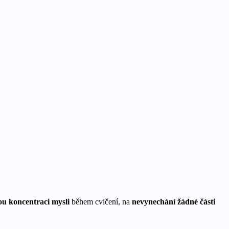
ou koncentraci mysli
během cvičení, na
nevynechání žádné části