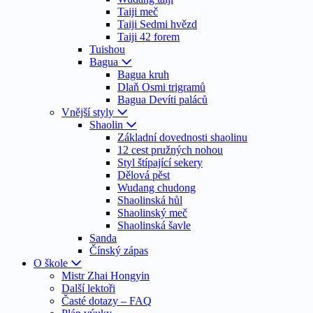
Taiji meč
Taiji Sedmi hvězd
Taiji 42 forem
Tuishou
Bagua
Bagua kruh
Dlaň Osmi trigramů
Bagua Devíti paláců
Vnější styly
Shaolin
Základní dovednosti shaolinu
12 cest pružných nohou
Styl štípající sekery
Dělová pěst
Wudang chudong
Shaolinská hůl
Shaolinský meč
Shaolinská šavle
Sanda
Čínský zápas
O škole
Mistr Zhai Hongyin
Další lektoři
Časté dotazy – FAQ