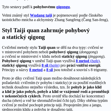
Tyto sestavy patří k
pohybovému
qigongu
.
Velmi známý styl
Wudang taiji
je pojmenovaný podle čínského
taoistického mnicha a alchymisty Zhang Sangfeng (Čang San-feng),
Styl Taiji quan zahrnuje pohybový
a statický qigong
Cvičební metody stylu
Taiji quan
se dělí na dva typy: cvičení se
v mistrovství pohybem neboli
pohybový qigong
(
donggong
)
a cvičení se mistrovství v klidu neboli
statický qigong
(
jinggong
).
Pohybový qigong
v umění Taiji quan využívá
8 metod
(
bafa
)
,
statický qigong
využívá
8 sil
(
bajin
)
pro
práci vnitřní energií
.
Principy a názvy
8 metod
a
8 sil
jsou totožné a souvisí s 8 trigramy.
Proto je díky cvičení Taiji quan možno dosáhnout následujících
požadavků: cvičením (v pohybu i staticky) je za použití rozdílných
technik dosaženo stejného výsledku, tzn. že
pohyb je jako klid
a klid je jako pohyb, pohyb a klid se vzájemně rodí a proměňují
v nekonečných cyklech
. Proto uvnitř těla dochází ke koncentraci
ducha (
shen
) a vně ke shromažďování čchi (
qi
). Díky oběma typům
cvičení je možné pochopit princip taiji. Propojením jinu a jangu,
sjednocením klidu a pohybu je dosaženo taiji.