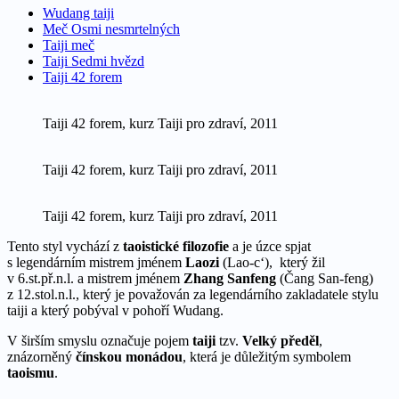
Wudang taiji
Meč Osmi nesmrtelných
Taiji meč
Taiji Sedmi hvězd
Taiji 42 forem
Taiji 42 forem, kurz Taiji pro zdraví, 2011
Taiji 42 forem, kurz Taiji pro zdraví, 2011
Taiji 42 forem, kurz Taiji pro zdraví, 2011
Tento styl vychází z
taoistické filozofie
a je úzce spjat
s legendárním mistrem jménem
Laozi
(Lao-c‘), který žil
v 6.st.př.n.l. a mistrem jménem
Zhang Sanfeng
(Čang San-feng)
z 12.stol.n.l., který je považován za legendárního zakladatele stylu
taiji a který pobýval v pohoří Wudang.
V širším smyslu označuje pojem
taiji
tzv.
Velký předěl
,
znázorněný
čínskou monádou
, která je důležitým symbolem
taoismu
.