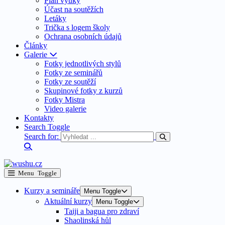
Plán výuky
Účast na soutěžích
Letáky
Trička s logem školy
Ochrana osobních údajů
Články
Galerie
Fotky jednotlivých stylů
Fotky ze seminářů
Fotky ze soutěží
Skupinové fotky z kurzů
Fotky Mistra
Video galerie
Kontakty
Search Toggle
Search for:
Menu Toggle
Kurzy a semináře
Menu Toggle
Aktuální kurzy
Menu Toggle
Taiji a bagua pro zdraví
Shaolinská hůl