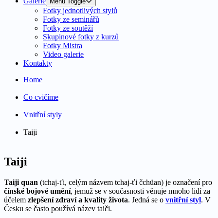
Galerie
Menu Toggle
Fotky jednotlivých stylů
Fotky ze seminářů
Fotky ze soutěží
Skupinové fotky z kurzů
Fotky Mistra
Video galerie
Kontakty
Home
Co cvičíme
Vnitřní styly
Taiji
Taiji
Taiji quan
(tchaj-ťi, celým názvem tchaj-ťi čchüan) je označení pro
čínské bojové umění
, jemuž se v současnosti věnuje mnoho lidí za
účelem
zlepšení zdraví a kvality života
. Jedná se o
vnitřní styl
. V
Česku se často používá název taiči.