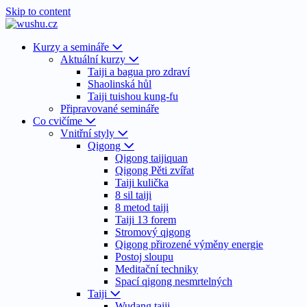
Skip to content
Kurzy a semináře
Aktuální kurzy
Taiji a bagua pro zdraví
Shaolinská hůl
Taiji tuishou kung-fu
Připravované semináře
Co cvičíme
Vnitřní styly
Qigong
Qigong taijiquan
Qigong Pěti zvířat
Taiji kulička
8 sil taiji
8 metod taiji
Taiji 13 forem
Stromový qigong
Qigong přirozené výměny energie
Postoj sloupu
Meditační techniky
Spací qigong nesmrtelných
Taiji
Wudang taiji