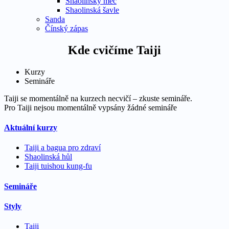
Shaolinský meč
Shaolinská šavle
Sanda
Čínský zápas
Kde cvičíme Taiji
Kurzy
Semináře
Taiji se momentálně na kurzech necvičí – zkuste semináře.
Pro Taiji nejsou momentálně vypsány žádné semináře
Aktuální kurzy
Taiji a bagua pro zdraví
Shaolinská hůl
Taiji tuishou kung-fu
Semináře
Styly
Taiji