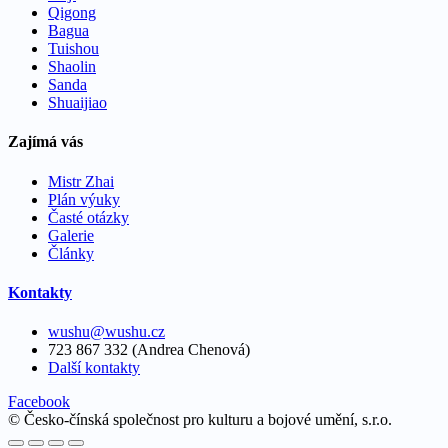
Qigong
Bagua
Tuishou
Shaolin
Sanda
Shuaijiao
Zajímá vás
Mistr Zhai
Plán výuky
Časté otázky
Galerie
Články
Kontakty
wushu@wushu.cz
723 867 332 (Andrea Chenová)
Další kontakty
Facebook
© Česko-čínská společnost pro kulturu a bojové umění, s.r.o.