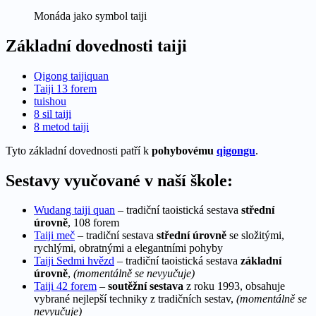
Monáda jako symbol taiji
Základní dovednosti taiji
Qigong taijiquan
Taiji 13 forem
tuishou
8 sil taiji
8 metod taiji
Tyto základní dovednosti patří k
pohybovému
qigongu
.
Sestavy vyučované v naší škole:
Wudang taiji quan
– tradiční taoistická sestava
střední
úrovně
, 108 forem
Taiji meč
– tradiční sestava
střední úrovně
se složitými,
rychlými, obratnými a elegantními pohyby
Taiji Sedmi hvězd
– tradiční taoistická sestava
základní
úrovně
,
(momentálně se nevyučuje)
Taiji 42 forem
–
soutěžní sestava
z roku 1993, obsahuje
vybrané nejlepší techniky z tradičních sestav,
(momentálně se
nevyučuje)