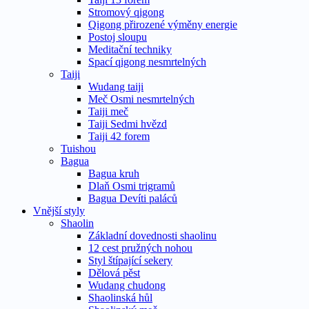
Stromový qigong
Qigong přirozené výměny energie
Postoj sloupu
Meditační techniky
Spací qigong nesmrtelných
Taiji
Wudang taiji
Meč Osmi nesmrtelných
Taiji meč
Taiji Sedmi hvězd
Taiji 42 forem
Tuishou
Bagua
Bagua kruh
Dlaň Osmi trigramů
Bagua Devíti paláců
Vnější styly
Shaolin
Základní dovednosti shaolinu
12 cest pružných nohou
Styl štípající sekery
Dělová pěst
Wudang chudong
Shaolinská hůl