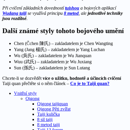
Při cvičení základních dovedností
tuishou
a bojových aplikací
Wudang taiji
se využívá principu
8 metod
, ale
jednotlivé techniky
jsou rozdílné
.
Další známé styly tohoto bojového umění
Chen (Čchen 陳氏) – zakladatelem je Chen Wangting
Yang (Jang 楊氏) – zakladatelem je Yang Luchan
Wu (吳氏) – zakladatelem je Wu Jianquan
Wuu (武氏) – zakladatelem je Wu Juxiang
Sun (孫氏) – zakladatelem je Sun Lutang
Chcete-li se dozvědět
více o užitku, hodnotě a účincích cvičení
Taiji quan přečtěte si o něm článek –
Co je to Taiji quan?
Vnitřní styly
Qigong
Qigong taijiquan
Qigong Pěti zvířat
Taiji kulička
8 sil taiji
8 metod taiji
Taiji 13 forem