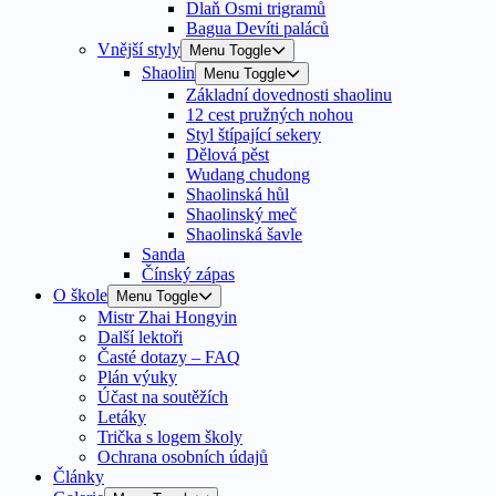
Dlaň Osmi trigramů
Bagua Devíti paláců
Vnější styly
Menu Toggle
Shaolin
Menu Toggle
Základní dovednosti shaolinu
12 cest pružných nohou
Styl štípající sekery
Dělová pěst
Wudang chudong
Shaolinská hůl
Shaolinský meč
Shaolinská šavle
Sanda
Čínský zápas
O škole
Menu Toggle
Mistr Zhai Hongyin
Další lektoři
Časté dotazy – FAQ
Plán výuky
Účast na soutěžích
Letáky
Trička s logem školy
Ochrana osobních údajů
Články