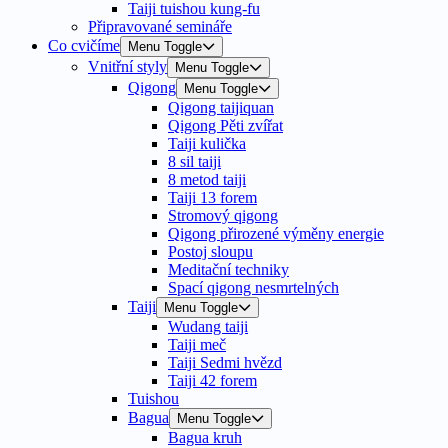
Taiji tuishou kung-fu
Připravované semináře
Co cvičíme
Menu Toggle
Vnitřní styly
Menu Toggle
Qigong
Menu Toggle
Qigong taijiquan
Qigong Pěti zvířat
Taiji kulička
8 sil taiji
8 metod taiji
Taiji 13 forem
Stromový qigong
Qigong přirozené výměny energie
Postoj sloupu
Meditační techniky
Spací qigong nesmrtelných
Taiji
Menu Toggle
Wudang taiji
Taiji meč
Taiji Sedmi hvězd
Taiji 42 forem
Tuishou
Bagua
Menu Toggle
Bagua kruh