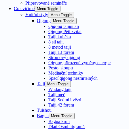
Připravované semináře
Co cvičíme
Menu Toggle
Vnitřní styly
Menu Toggle
Qigong
Menu Toggle
Qigong taijiquan
Qigong Pěti zvířat
Taiji kulička
8 sil taiji
8 metod taiji
Taiji 13 forem
Stromový qigong
Qigong přirozené výměny energie
Postoj sloupu
Meditační techniky
Spací qigong nesmrtelných
Taiji
Menu Toggle
Wudang taiji
Taiji meč
Taiji Sedmi hvězd
Taiji 42 forem
Tuishou
Bagua
Menu Toggle
Bagua kruh
Dlaň Osmi trigramů