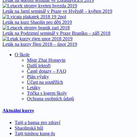
Leták na 4denní seminář ve Zbraslavicích 2019
Leták na Jarní seminář v Praze ve Hvězdě – květen 2019
Leták na kurz Shaolin pro děti 2019
Leták na Podzimní seminář v Praze Braníku – září 2018
Leták na kurzy říjen 2018 – únor 2019
O škole
Mistr Zhai Hongyin
Další lektoři
Časté dotazy – FAQ
Plán výuky
Účast na soutěžích
Letáky
Trička s logem školy
Ochrana osobních údajů
Aktuální kurzy
Taiji a bagua pro zdraví
Shaolinská hůl
Taiji tuishou kung-fu