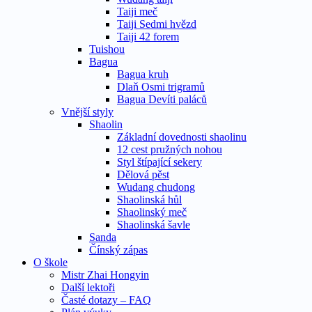
Taiji meč
Taiji Sedmi hvězd
Taiji 42 forem
Tuishou
Bagua
Bagua kruh
Dlaň Osmi trigramů
Bagua Devíti paláců
Vnější styly
Shaolin
Základní dovednosti shaolinu
12 cest pružných nohou
Styl štípající sekery
Dělová pěst
Wudang chudong
Shaolinská hůl
Shaolinský meč
Shaolinská šavle
Sanda
Čínský zápas
O škole
Mistr Zhai Hongyin
Další lektoři
Časté dotazy – FAQ