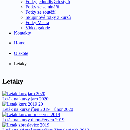
Fotky jednotlivých stylů
Fotky ze seminářů
Fotky ze soutěží
Skupinové fotky z kurzů
Fotky Mistra
Video galerie
Kontakty
Home
O škole
Letáky
Letáky
Leták na kurzy jaro 2020
Leták na kurzy říjen 2019 – únor 2020
Leták na kurzy únor–červen 2019