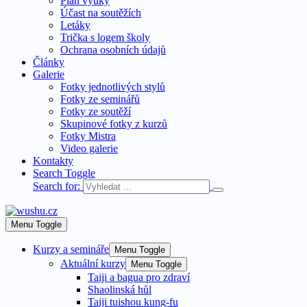
Plán výuky
Účast na soutěžích
Letáky
Trička s logem školy
Ochrana osobních údajů
Články
Galerie
Fotky jednotlivých stylů
Fotky ze seminářů
Fotky ze soutěží
Skupinové fotky z kurzů
Fotky Mistra
Video galerie
Kontakty
Search Toggle
Search for:
Menu Toggle
Kurzy a semináře
Menu Toggle
Aktuální kurzy
Menu Toggle
Taiji a bagua pro zdraví
Shaolinská hůl
Taiji tuishou kung-fu