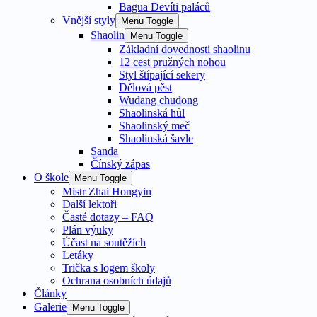
Bagua Devíti paláců
Vnější styly
Menu Toggle
Shaolin
Menu Toggle
Základní dovednosti shaolinu
12 cest pružných nohou
Styl štípající sekery
Dělová pěst
Wudang chudong
Shaolinská hůl
Shaolinský meč
Shaolinská šavle
Sanda
Čínský zápas
O škole
Menu Toggle
Mistr Zhai Hongyin
Další lektoři
Časté dotazy – FAQ
Plán výuky
Účast na soutěžích
Letáky
Trička s logem školy
Ochrana osobních údajů
Články
Galerie
Menu Toggle