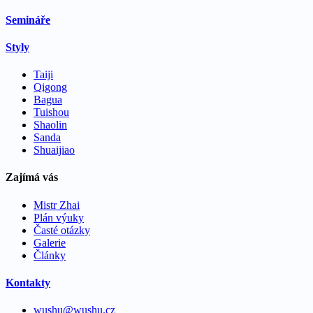
Semináře
Styly
Taiji
Qigong
Bagua
Tuishou
Shaolin
Sanda
Shuaijiao
Zajímá vás
Mistr Zhai
Plán výuky
Časté otázky
Galerie
Články
Kontakty
wushu@wushu.cz