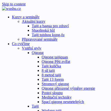
Skip to content
Kurzy a semináře
Aktuální kurzy
Taiji a bagua pro zdraví
Shaolinská hůl
Taiji tuishou kung-fu
Připravované semináře
Co cvičíme
Vnitřní styly
Qigong
Qigong taijiquan
Qigong Pěti zvířat
Taiji kulička
8 sil taiji
8 metod taiji
Taiji 13 forem
Stromový qigong
Qigong přirozené výměny energie
Postoj sloupu
Meditační techniky
Spací qigong nesmrtelných
Taiji
Wudang taiji