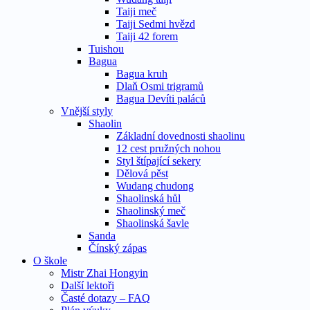
Taiji meč
Taiji Sedmi hvězd
Taiji 42 forem
Tuishou
Bagua
Bagua kruh
Dlaň Osmi trigramů
Bagua Devíti paláců
Vnější styly
Shaolin
Základní dovednosti shaolinu
12 cest pružných nohou
Styl štípající sekery
Dělová pěst
Wudang chudong
Shaolinská hůl
Shaolinský meč
Shaolinská šavle
Sanda
Čínský zápas
O škole
Mistr Zhai Hongyin
Další lektoři
Časté dotazy – FAQ