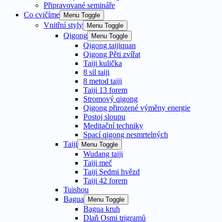
Připravované semináře
Co cvičíme
Menu Toggle
Vnitřní styly
Menu Toggle
Qigong
Menu Toggle
Qigong taijiquan
Qigong Pěti zvířat
Taiji kulička
8 sil taiji
8 metod taiji
Taiji 13 forem
Stromový qigong
Qigong přirozené výměny energie
Postoj sloupu
Meditační techniky
Spací qigong nesmrtelných
Taiji
Menu Toggle
Wudang taiji
Taiji meč
Taiji Sedmi hvězd
Taiji 42 forem
Tuishou
Bagua
Menu Toggle
Bagua kruh
Dlaň Osmi trigramů