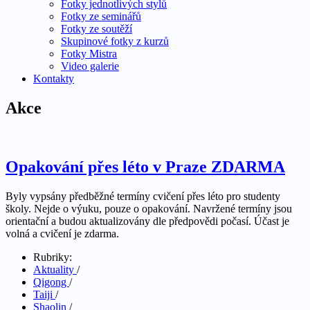
Fotky jednotlivých stylů
Fotky ze seminářů
Fotky ze soutěží
Skupinové fotky z kurzů
Fotky Mistra
Video galerie
Kontakty
Akce
Opakování přes léto v Praze ZDARMA
Byly vypsány předběžné termíny cvičení přes léto pro studenty
školy. Nejde o výuku, pouze o opakování. Navržené termíny jsou
orientační a budou aktualizovány dle předpovědi počasí. Účast je
volná a cvičení je zdarma.
Rubriky:
Aktuality
/
Qigong
/
Taiji
/
Shaolin
/