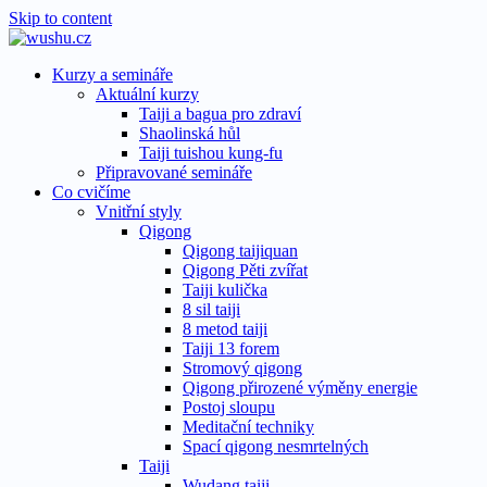
Skip to content
Kurzy a semináře
Aktuální kurzy
Taiji a bagua pro zdraví
Shaolinská hůl
Taiji tuishou kung-fu
Připravované semináře
Co cvičíme
Vnitřní styly
Qigong
Qigong taijiquan
Qigong Pěti zvířat
Taiji kulička
8 sil taiji
8 metod taiji
Taiji 13 forem
Stromový qigong
Qigong přirozené výměny energie
Postoj sloupu
Meditační techniky
Spací qigong nesmrtelných
Taiji
Wudang taiji