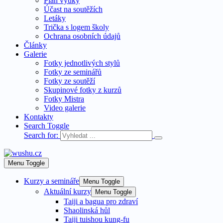
Plán výuky
Účast na soutěžích
Letáky
Trička s logem školy
Ochrana osobních údajů
Články
Galerie
Fotky jednotlivých stylů
Fotky ze seminářů
Fotky ze soutěží
Skupinové fotky z kurzů
Fotky Mistra
Video galerie
Kontakty
Search Toggle
Search for:
Menu Toggle
Kurzy a semináře
Menu Toggle
Aktuální kurzy
Menu Toggle
Taiji a bagua pro zdraví
Shaolinská hůl
Taiji tuishou kung-fu