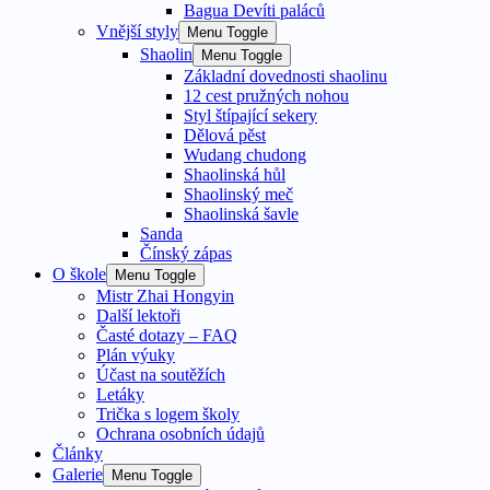
Bagua Devíti paláců
Vnější styly
Menu Toggle
Shaolin
Menu Toggle
Základní dovednosti shaolinu
12 cest pružných nohou
Styl štípající sekery
Dělová pěst
Wudang chudong
Shaolinská hůl
Shaolinský meč
Shaolinská šavle
Sanda
Čínský zápas
O škole
Menu Toggle
Mistr Zhai Hongyin
Další lektoři
Časté dotazy – FAQ
Plán výuky
Účast na soutěžích
Letáky
Trička s logem školy
Ochrana osobních údajů
Články
Galerie
Menu Toggle