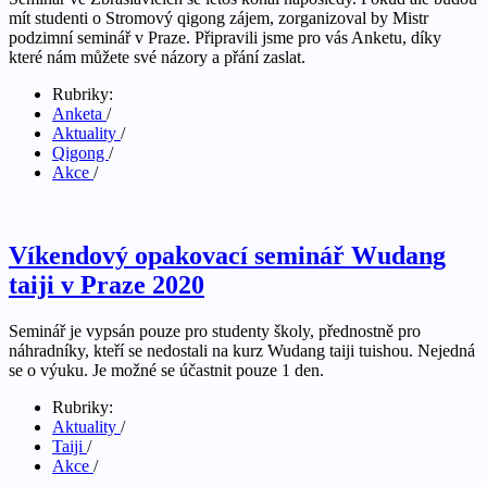
mít studenti o Stromový qigong zájem, zorganizoval by Mistr
podzimní seminář v Praze. Připravili jsme pro vás Anketu, díky
které nám můžete své názory a přání zaslat.
Rubriky:
Anketa
/
Aktuality
/
Qigong
/
Akce
/
Víkendový opakovací seminář Wudang
taiji v Praze 2020
Seminář je vypsán pouze pro studenty školy, přednostně pro
náhradníky, kteří se nedostali na kurz Wudang taiji tuishou. Nejedná
se o výuku. Je možné se účastnit pouze 1 den.
Rubriky:
Aktuality
/
Taiji
/
Akce
/