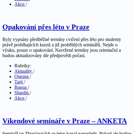
Akce
/
Opakování přes léto v Praze
Byly vypsány předběžné termíny cvičení přes léto pro studenty
právě probíhajících kurzů a již proběhlých seminářů. Nejde o
výuku, pouze o opakování. Navržené termíny jsou orientační a
budou aktualizovány dle předpovědi počasí.
Rubriky:
Aktuality
/
Qigong
/
Taiji
/
Bagua
/
Shaolin
/
Akce
/
Víkendové semináře v Praze – ANKETA
Seminář ve Zbraslavicích se letos konal naposledy. Pokud ale budou