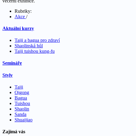
večerní exhibice.
Rubriky:
Akce
/
Aktuální kurzy
Taiji a bagua pro zdraví
Shaolinská hůl
Taiji tuishou kung-fu
Semináře
Styly
Taiji
Qigong
Bagua
Tuishou
Shaolin
Sanda
Shuaijiao
Zajímá vás